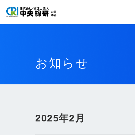
コ
ナ
ン
ビ
テ
ゲ
ン
ー
ツ
シ
へ
ョ
ス
ン
お知らせ
キ
に
ッ
移
プ
動
2025年2月