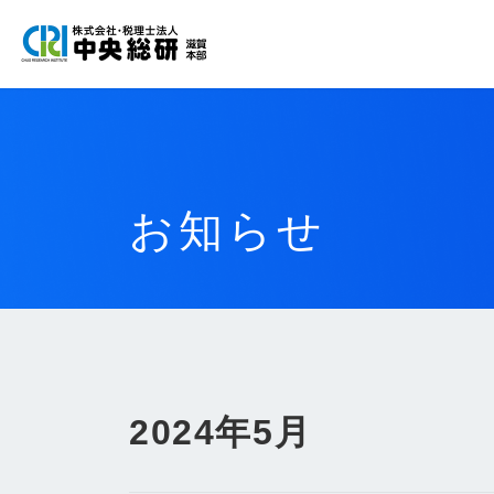
コ
ナ
ン
ビ
テ
ゲ
ン
ー
ツ
シ
へ
ョ
ス
ン
お知らせ
キ
に
ッ
移
プ
動
2024年5月